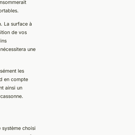
onsommerait
ortables.
n. La surface à
sition de vos
ins
 nécessitera une
isément les
end en compte
t ainsi un
rcassonne.
e système choisi