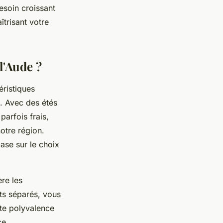
esoin croissant
trisant votre
l'Aude ?
ristiques
e. Avec des étés
arfois frais,
otre région.
ase sur le choix
re les
ts séparés, vous
tte polyvalence
ce.