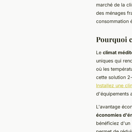
Guillaume
•
20 novembre 2025
•
7 min de lecture
marché de la cl
des ménages fra
consommation é
Pourquoi ch
Le
climat médi
uniques qui rend
où les températ
cette solution 2
Installez une cl
d'équipements a
L'avantage écon
économies d'é
bénéficiez d'un 
permet de réduir