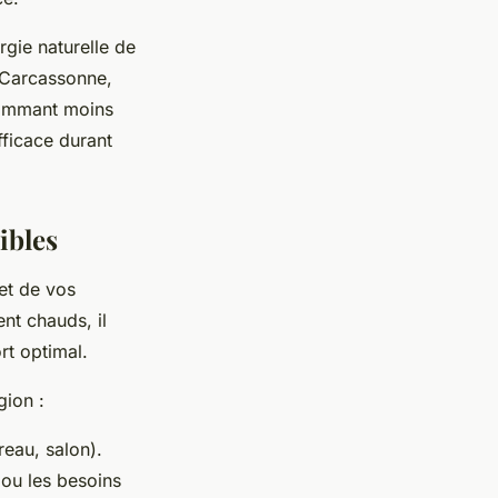
rgie naturelle de
à Carcassonne,
ommant moins
fficace durant
ibles
et de vos
nt chauds, il
rt optimal.
gion :
reau, salon).
 ou les besoins