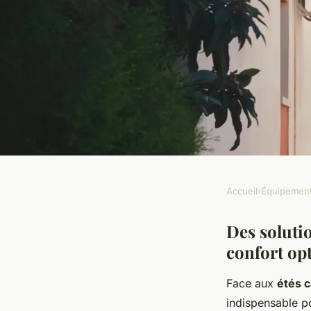
Accueil
›
Équipemen
ÉQUIPEMENT
Clim carcassonne : 
Des soluti
confort op
pour votre confort
Face aux
étés c
indispensable po