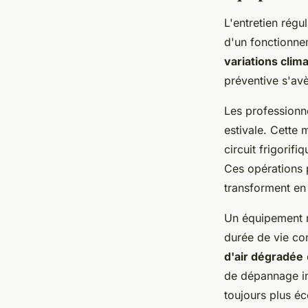
L'entretien régu
d'un fonctionne
variations clim
préventive s'av
Les professionn
estivale. Cette 
circuit frigorif
Ces opérations p
transforment en
Un équipement m
durée de vie co
d'air dégradée
de dépannage int
toujours plus é