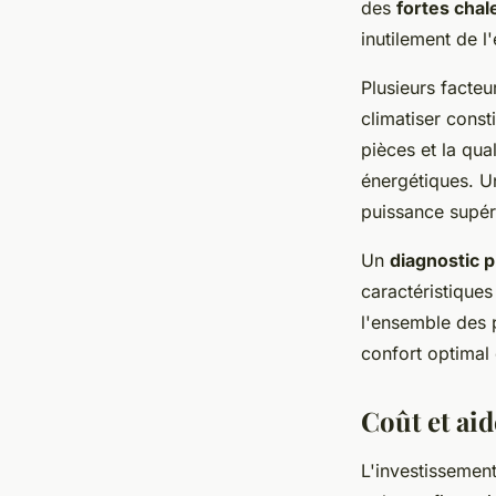
des
fortes chal
inutilement de l
Plusieurs facteu
climatiser const
pièces et la qua
énergétiques. U
puissance supér
Un
diagnostic 
caractéristique
l'ensemble des p
confort optimal
Coût et aid
L'investissemen