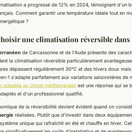
imatisation a progressé de 12% en 2024, témoignant d'un b
nçais. Comment garantir une température idéale tout en maî
nergétique ?
oisir une climatisation réversible dans 
terranéen
de Carcassonne et de l'Aude présente des caracté
ent la climatisation réversible particulièrement avantageus
ures dépassent régulièrement 30°C et des hivers doux mais p
-en-1 s'adapte parfaitement aux variations saisonnières de n
im adaptée au climat méditerranéen
est une réponse qui se b
daptés et d'un professionnel qualifié.
omique de la réversibilité devient évident quand on considè
nergie
réalisées. Plutôt que d'investir dans deux équipemen
système unique qui rafraîchit en été et chauffe en hiver. Ce
e significativement les coûts d'installation et de maintenan