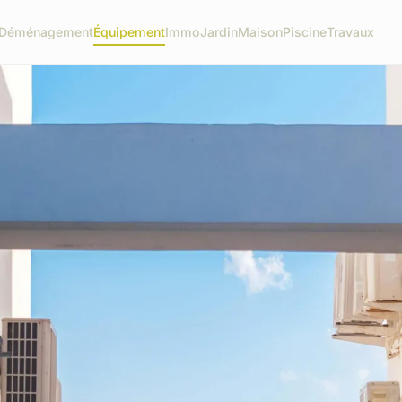
Déménagement
Équipement
Immo
Jardin
Maison
Piscine
Travaux