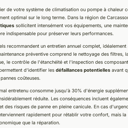
lier de votre système de climatisation ou pompe à chaleur co
ment optimal sur le long terme. Dans la région de Carcasso
atiques
sollicitent intensément vos équipements, une maint
ère indispensable pour préserver leurs performances.
els recommandent un entretien annuel complet, idéalement 
maintenance préventive comprend le nettoyage des filtres, la
ique, le contrôle de l'étanchéité et l'inspection des composant
ermettent d'identifier les
défaillances potentielles
avant qu
 pannes coûteuses.
al entretenu consomme jusqu'à 30% d'énergie supplémenta
nsidérablement réduite. Les conséquences incluent égalem
et des risques de panne en pleine canicule. En cas d'urgenc
erviennent rapidement pour rétablir votre confort, mais la 
conomique que la réparation.