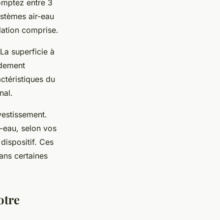
omptez entre 3
ystèmes air-eau
lation comprise.
 La superficie à
rdement
ctéristiques du
nal.
vestissement.
-eau, selon vos
dispositif. Ces
ans certaines
otre