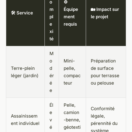
o
⚙️
m
Équipe
🏡 Impact sur
🛠️ Service
pl
ment
le projet
e
requis
xi
té
M
o
Mini-
Préparation
Terre-plein
d
pelle,
de surface
léger (jardin)
ér
compac
pour terrasse
é
teur
ou pelouse
e
Él
Pelle,
Conformité
e
camion
Assainissem
légale,
v
-benne,
ent individuel
pérennité du
é
géotexti
système