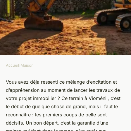
Accueil
›
Maison
MAISON
Les avantages d'engager un
Vous avez déjà ressenti ce mélange d’excitation et
d’appréhension au moment de lancer les travaux de
pro du terrassement à
votre projet immobilier ? Ce terrain à Vioménil, c’est
Vioménil
le début de quelque chose de grand, mais il faut le
reconnaître : les premiers coups de pelle sont
Aubine
•
26/03/2026 16:19
•
9 min de lecture
décisifs. Un bon départ, c’est la garantie d’une