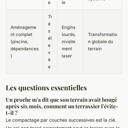
e
le
Tr
è
Aménageme
Engins
s
nt complet
lourds,
Transformatio
él
(piscine,
nivelle
n globale du
e
dépendances
ment
terrain
v
)
laser
é
e
Les questions essentielles
Un proche m'a dit que son terrain avait bougé
après six mois, comment un terrassier l'évite-
t-il ?
Le compactage par couches successives est la clé.
Un sol non tassé correctement peut se tasser avec le