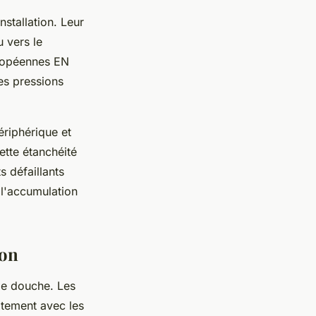
nstallation. Leur
 vers le
uropéennes EN
es pressions
ériphérique et
ette étanchéité
s défaillants
 l'accumulation
ion
de douche. Les
itement avec les