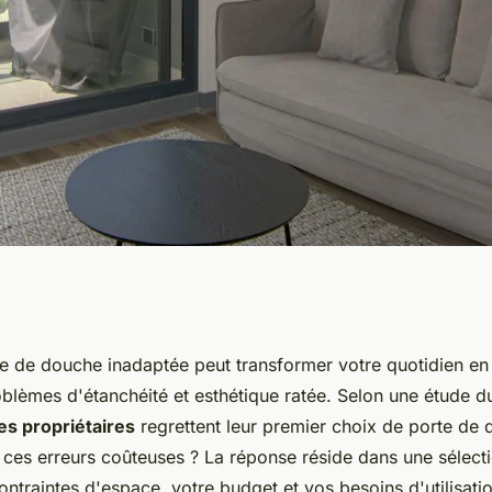
choisir sa porte de
te de douche inadaptée peut transformer votre quotidien e
roblèmes d'étanchéité et esthétique ratée. Selon une étude 
s propriétaires
regrettent leur premier choix de porte de 
ces erreurs coûteuses ? La réponse réside dans une sélecti
ntraintes d'espace, votre budget et vos besoins d'utilisati