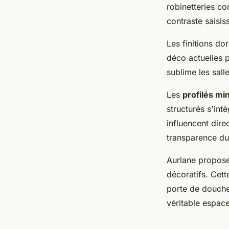
robinetteries co
contraste saisis
Les finitions d
déco actuelles p
sublime les sall
Les
profilés mi
structurés s'int
influencent dire
transparence du
Aurlane propose
décoratifs. Cet
porte de douche
véritable espace