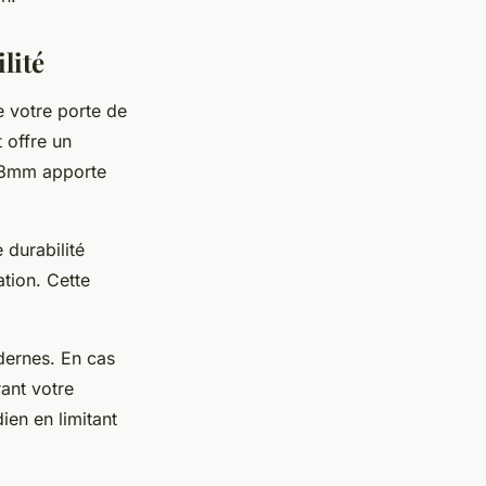
lité
e votre porte de
 offre un
de 8mm apporte
 durabilité
tion. Cette
dernes. En cas
rant votre
ien en limitant