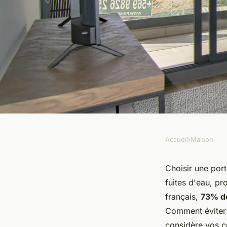
Accueil
›
Maison
MAISON
Top 5 critères pour 
Choisir une por
fuites d'eau, p
douche parfaite
français,
73% de
Comment éviter 
considère vos co