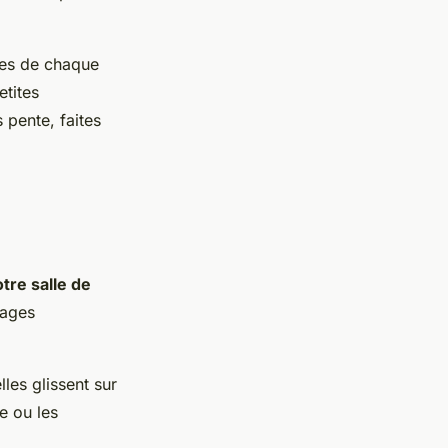
res de chaque
etites
 pente, faites
tre salle de
tages
les glissent sur
e ou les