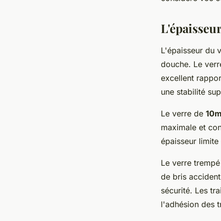
François
•
5 novembre 2025
•
6 min de lecture
L'épaisseur
L'épaisseur du 
douche. Le verr
excellent rappor
une stabilité su
Le verre de
10m
maximale et conf
épaisseur limite
Le verre trempé
de bris accident
sécurité. Les tr
l'adhésion des t