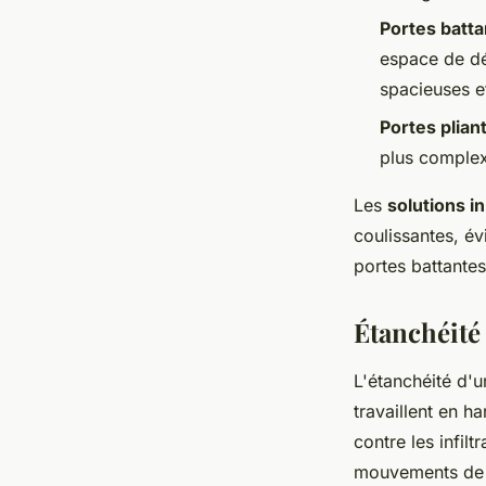
Portes batt
espace de d
spacieuses et
Portes plian
plus complexe
Les
solutions i
coulissantes, év
portes battantes
Étanchéité 
L'étanchéité d'
travaillent en h
contre les infil
mouvements de la