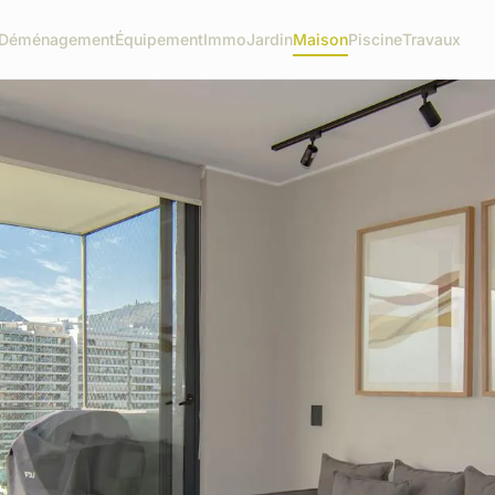
Déménagement
Équipement
Immo
Jardin
Maison
Piscine
Travaux