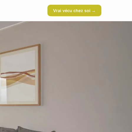
Vrai vécu chez soi →