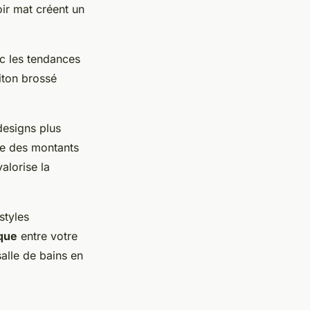
oir mat créent un
ec les tendances
iton brossé
designs plus
rie des montants
alorise la
styles
que
entre votre
alle de bains en