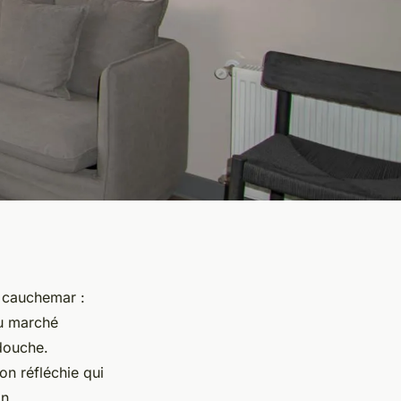
n cauchemar :
du marché
douche.
on réfléchie qui
on.