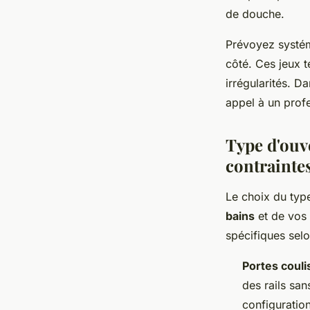
de douche.
Prévoyez systé
côté. Ces jeux t
irrégularités. D
appel à un profe
Type d'ouve
contrainte
Le choix du typ
bains
et de vos 
spécifiques selo
Portes couli
des rails sa
configuration