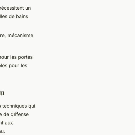
nécessitent un
les de bains
ure, mécanisme
pour les portes
bles pour les
au
 techniques qui
ne de défense
nt aux
au.