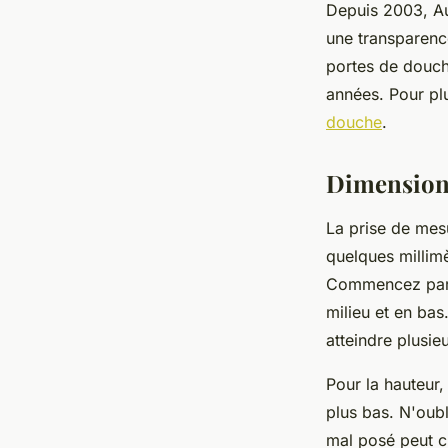
Depuis 2003, Au
une transparence
portes de douch
années. Pour pl
douche
.
Dimensions
La prise de mes
quelques millim
Commencez par me
milieu et en bas
atteindre plusie
Pour la hauteur
plus bas. N'oubl
mal posé peut cr